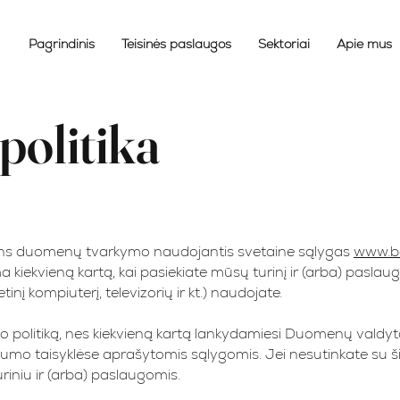
Pagrindinis
Teisinės paslaugos
Sektoriai
Apie mus
politika
mens duomenų tvarkymo naudojantis svetaine sąlygas
www.bal
 kiekvieną kartą, kai pasiekiate mūsų turinį ir (arba) paslaugas
tinį kompiuterį, televizorių ir kt.) naudojate.
mo politiką, nes kiekvieną kartą lankydamiesi Duomenų valdyt
tumo taisyklėse aprašytomis sąlygomis. Jei nesutinkate su š
riniu ir (arba) paslaugomis.