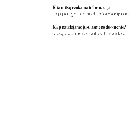
Kita mūsų renkama informacija
Taip pat galime rinkti informaciją a
Kaip naudojame jūsų asmens duomenis?
Jūsų duomenys gali būti naudojam