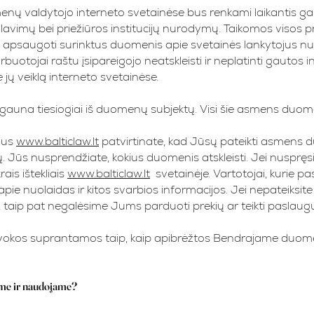
 valdytojo interneto svetainėse bus renkami laikantis gal
lavimų bei priežiūros institucijų nurodymų. Taikomos visos p
t apsaugoti surinktus duomenis apie svetainės lankytojus n
uotojai raštu įsipareigojo neatskleisti ir neplatinti gautos 
e jų veiklą interneto svetainėse.
una tiesiogiai iš duomenų subjektų. Visi šie asmens duo
kius
www.balticlaw.lt
patvirtinate, kad Jūsų pateikti asmens du
 Jūs nusprendžiate, kokius duomenis atskleisti. Jei nuspręs
ais ištekliais
www.balticlaw.lt
svetainėje. Vartotojai, kurie
 apie nuolaidas ir kitos svarbios informacijos. Jei nepateik
, taip pat negalėsime Jums parduoti prekių ar teikti paslaug
sąvokos suprantamos taip, kaip apibrėžtos Bendrajame du
me ir naudojame?