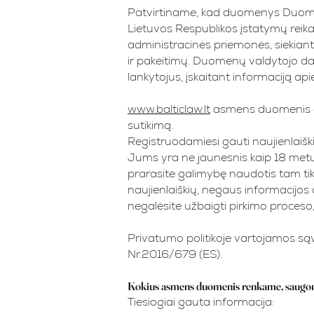
Patvirtiname, kad duomenys Duomenų
Lietuvos Respublikos įstatymų reika
administracinės priemonės, siekian
ir pakeitimų. Duomenų valdytojo darb
lankytojus, įskaitant informaciją api
www.balticlaw.lt
asmens duomenis ga
sutikimą.
Registruodamiesi gauti naujienlaiš
Jums yra ne jaunesnis kaip 18 metų.
prarasite galimybę naudotis tam tikr
naujienlaiškių, negaus informacijos
negalėsite užbaigti pirkimo proceso
Privatumo politikoje vartojamos 
Nr.2016/679 (ES).
Kokius asmens duomenis renkame, saugo
Tiesiogiai gauta informacija: