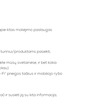
pie kitas mokėjimo paslaugas.
e turiniui/produktams pasiekti,
dėte mūsų svetainėse, ir bet kokia
liau).
Fi“ prieigos taškus ir mobiliojo ryšio
) ir susieti ją su kita informacija,