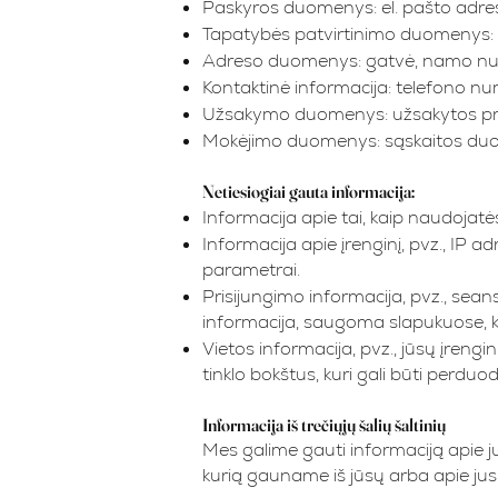
Paskyros duomenys: el. pašto adresa
Tapatybės patvirtinimo duomenys: va
Adreso duomenys: gatvė, namo numer
Kontaktinė informacija: telefono num
Užsakymo duomenys: užsakytos prek
Mokėjimo duomenys: sąskaitos duom
Netiesiogiai gauta informacija:
Informacija apie tai, kaip naudojatė
Informacija apie įrenginį, pvz., IP a
parametrai.
Prisijungimo informacija, pvz., sean
informacija, saugoma slapukuose, ku
Vietos informacija, pvz., jūsų įrengi
tinklo bokštus, kuri gali būti perd
Informacija iš trečiųjų šalių šaltinių
Mes galime gauti informaciją apie jus i
kurią gauname iš jūsų arba apie jus