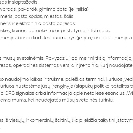
s ir slaptažodis.
rdas, pavardė, gimimo data (jei reikia).
is, pašto kodas, miestas, šalis.
eris ir elektroninio pašto adresas.
ės, kainos, apmokėjimo ir pristatymo informacija.
enys, banko kortelės duomenys (jei yra) arba duomenys a
s mūsų svetainėmis. Pavyzdžiui, galime rinkti šią informaciją:
dresas, operacinės sistemos versija ir įrenginio, kurį naudojat
so naudojimo laikas ir trukmė, paieškos terminai, kuriuos įve
riuos nustatėme jūsų įrenginyje (slapukų politika pateikta to
nio GPS signalas arba informacija apie netoliese esančius „Wi-
uodama mums, kai naudojatės mūsų svetainės turiniu.
š viešųjų ir komercinių šaltinių (kaip leidžia taikytini įstatymai
.