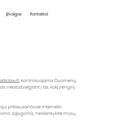
Įžvalgos
Kontaktai
ticlaw.lt
, kontroliuojama Duomenų
, neatsižvelgiant į tai, kokį įrenginį
ojui priklausančiose interneto
iomis sąlygomis, nesilankykite mūsų