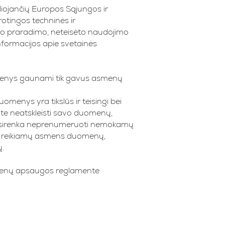
iojančių Europos Sąjungos ir
rotingos techninės ir
uo praradimo, neteisėto naudojimo
informacijos apie svetainės
menys gaunami tik gavus asmenų
omenys yra tikslūs ir teisingi bei
ite neatskleisti savo duomenų,
 pasirenka neprenumeruoti nemokamų
site reikiamų asmens duomenų,
ų.
omenų apsaugos reglamente