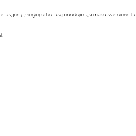
pie jus, jūsų įrenginį arba jūsų naudojimąsi mūsų svetainės tur
i.