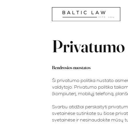
Privatumo 
Bendrosios nuostatos
Ši privatumo politika nustato as
valdytojo. Privatumo politika taikoma
(kompiuterį, mobilųjį telefoną, planše
Svarbu atidžiai perskaityti privatu
svetainėse sutinkate su šiose priva
svetainėse ir nesinaudokite mūsų tu