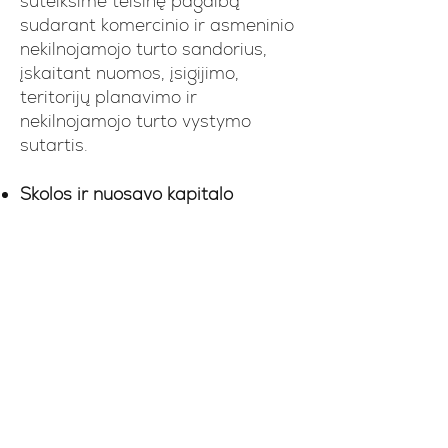
suteiksime teisinę pagalbą
sudarant komercinio ir asmeninio
nekilnojamojo turto sandorius,
įskaitant nuomos, įsigijimo,
teritorijų planavimo ir
nekilnojamojo turto vystymo
sutartis.
Skolos ir nuosavo kapitalo
finansavimas:
konsultuojame dėl
finansavimo sutarčių, rizikos
kapitalo investicijų ir privataus
kapitalo sandorių sudarymo,
deramės siekdami Jūsų verslo
augimo ir stabilumo.
Mūsų advokatų komanda,
tikslingai besispecializuojuanti
verslo teisės srityse, teikia Jūsų