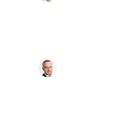
Andrius Pranckevičius
Vadovaujantis partneris, advokatas
Nedas Valiulis
Partneris, advokatas