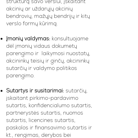
struktūrą savo verslui, įskaitant
akcinių ar uždarųjų akcinių
bendrovių, mažųjų bendrijų ir kitų
verslo formų kūrimą.
Įmonių valdymas:
konsultuojame
dėl įmonių vidaus dokumetų
parengimo ir laikymosi nuostatų,
akcininkų teisių ir ginčų, akcininkų
sutarčių ir valdymo politikos
parengimo.​
Sutartys ir susitarimai:
sutarčių,
įskaitant pirkimo-pardavimo
sutartis, konfidencialumo sutartis,
partnerystės sutartis, nuomos
sutartis, licencines sutartis,
paskolos ir finansavimo sutartis ir
kt., rengimas, derybos bei