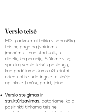
Bankrotas ir nemokumas
Verslo teisė
Mūsų advokatai teikia visapusišką
teisinę pagalbą įvairioms
įmonėms – nuo startuolių iki
didelių korporacijų. Siūlome visą
spektrą verslo teisės paslaugų,
kad padėtume Jums užtikrintai
orientuotis sudėtingoje teisinėje
aplinkoje. Į mūsų patirtį įeina:
Verslo steigimas ir
struktūrizavimas:
patariame, kaip
pasirinkti tinkamą teisinę