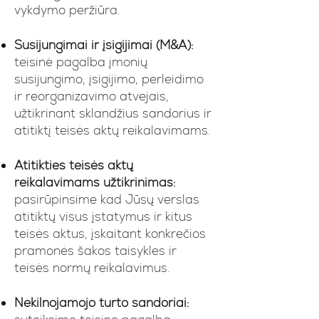
vykdymo peržiūra.​
Susijungimai ir įsigijimai (M&A):
teisinė pagalba įmonių
susijungimo, įsigijimo, perleidimo
ir reorganizavimo atvejais,
užtikrinant sklandžius sandorius ir
atitiktį teisės aktų reikalavimams.​
Atitikties teisės aktų
reikalavimams užtikrinimas:
pasirūpinsime kad Jūsų verslas
atitiktų visus įstatymus ir kitus
teisės aktus, įskaitant konkrečios
pramonės šakos taisykles ir
teisės normų reikalavimus.​
Nekilnojamojo turto sandoriai: