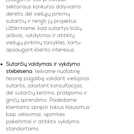
sektoriaus konkurso dalyviams
derėtis dėl viešųjų pirkimų
sutarčių ir rengti jų projektus.
Užtikriname, kad sutartys būtų
aiškios, vykdytinos ir atitiktų
viešųjų pirkimų taisykles, kartu
apsaugant kliento interesus.
Sutarčių valdymas ir vykdymo
stebėsena:
teikiame nuolatinę
teisinę pagalbą vykdant viešąsias
sutartis, įskaitant konsultacijas
dėl sutarčių keitimo, pratęsimo ir
ginčų sprendimo. Padedame
klientams spręsti tokius klausimus
kaip vėlavimai, apimties
pakeitimai ir atitiktis vykdymo
standartams.