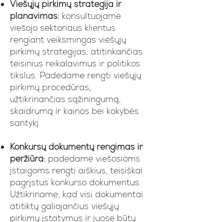
Viešųjų pirkimų strategija ir
planavimas:
konsultuojame
viešojo sektoriaus klientus
rengiant veiksmingas viešųjų
pirkimų strategijas, atitinkančias
teisinius reikalavimus ir politikos
tikslus. Padedame rengti viešųjų
pirkimų procedūras,
užtikrinančias sąžiningumą,
skaidrumą ir kainos bei kokybės
santykį.
Konkursų dokumentų rengimas ir
peržiūra:
padedame viešosioms
įstaigoms rengti aiškius, teisiškai
pagrįstus konkurso dokumentus.
Užtikriname, kad visi dokumentai
atitiktų galiojančius viešųjų
pirkimų įstatymus ir juose būtų