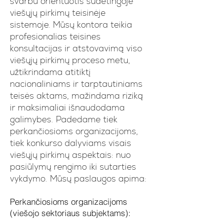
svarbu orientuotis sudėtingoje
viešųjų pirkimų teisinėje
sistemoje. Mūsų kontora teikia
profesionalias teisines
konsultacijas ir atstovavimą viso
viešųjų pirkimų proceso metu,
užtikrindama atitiktį
nacionaliniams ir tarptautiniams
teisės aktams, mažindama riziką
ir maksimaliai išnaudodama
galimybes. Padedame tiek
perkančiosioms organizacijoms,
tiek konkurso dalyviams visais
viešųjų pirkimų aspektais: nuo
pasiūlymų rengimo iki sutarties
vykdymo. Mūsų paslaugos apima:
Perkančiosioms organizacijoms
(viešojo sektoriaus subjektams):