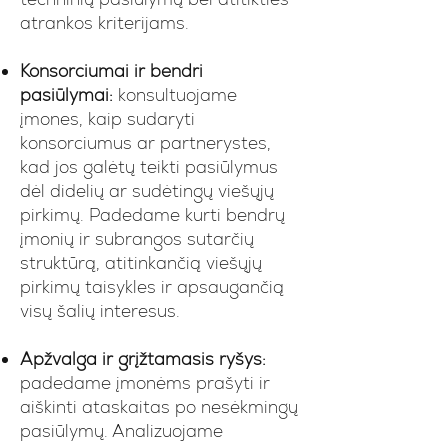
atrankos kriterijams.
Konsorciumai ir bendri
pasiūlymai:
konsultuojame
įmones, kaip sudaryti
konsorciumus ar partnerystes,
kad jos galėtų teikti pasiūlymus
dėl didelių ar sudėtingų viešųjų
pirkimų. Padedame kurti bendrų
įmonių ir subrangos sutarčių
struktūrą, atitinkančią viešųjų
pirkimų taisykles ir apsaugančią
visų šalių interesus.
Apžvalga ir grįžtamasis ryšys:
padedame įmonėms prašyti ir
aiškinti ataskaitas po nesėkmingų
pasiūlymų. Analizuojame