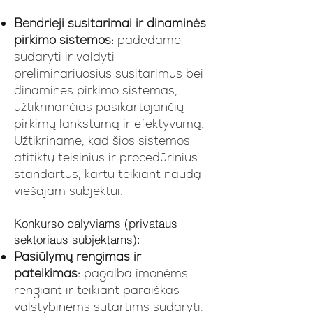
Bendrieji susitarimai ir dinaminės
pirkimo sistemos:
padedame
sudaryti ir valdyti
preliminariuosius susitarimus bei
dinamines pirkimo sistemas,
užtikrinančias pasikartojančių
pirkimų lankstumą ir efektyvumą.
Užtikriname, kad šios sistemos
atitiktų teisinius ir procedūrinius
standartus, kartu teikiant naudą
viešajam subjektui.
Konkurso dalyviams (privataus
sektoriaus subjektams):
Pasiūlymų rengimas ir
pateikimas:
pagalba įmonėms
rengiant ir teikiant paraiškas
valstybinėms sutartims sudaryti.