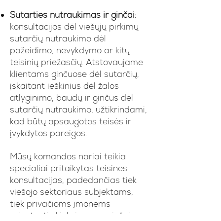
Sutarties nutraukimas ir ginčai:
konsultacijos dėl viešųjų pirkimų
sutarčių nutraukimo dėl
pažeidimo, nevykdymo ar kitų
teisinių priežasčių. Atstovaujame
klientams ginčuose dėl sutarčių,
įskaitant ieškinius dėl žalos
atlyginimo, baudų ir ginčus dėl
sutarčių nutraukimo, užtikrindami,
kad būtų apsaugotos teisės ir
įvykdytos pareigos.
Mūsų komandos nariai teikia
specialiai pritaikytas teisines
konsultacijas, padedančias tiek
viešojo sektoriaus subjektams,
tiek privačioms įmonėms
orientuotis kiekviename viešųjų