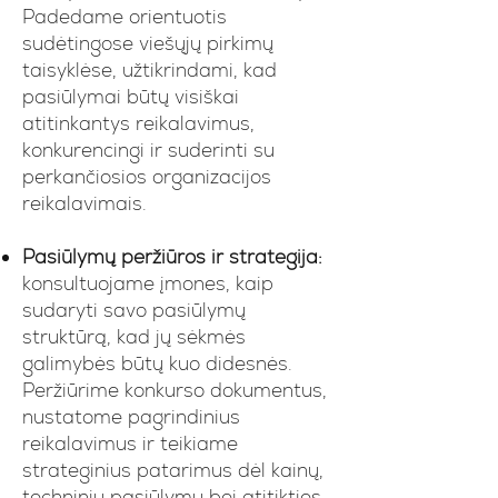
Padedame orientuotis
sudėtingose viešųjų pirkimų
taisyklėse, užtikrindami, kad
pasiūlymai būtų visiškai
atitinkantys reikalavimus,
konkurencingi ir suderinti su
perkančiosios organizacijos
reikalavimais.
Pasiūlymų peržiūros ir strategija:
konsultuojame įmones, kaip
sudaryti savo pasiūlymų
struktūrą, kad jų sėkmės
galimybės būtų kuo didesnės.
Peržiūrime konkurso dokumentus,
nustatome pagrindinius
reikalavimus ir teikiame
strateginius patarimus dėl kainų,
techninių pasiūlymų bei atitikties