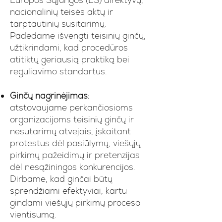
Europos Sąjungos (ES) direktyvų,
nacionalinių teisės aktų ir
tarptautinių susitarimų.
Padedame išvengti teisinių ginčų,
užtikrindami, kad procedūros
atitiktų geriausią praktiką bei
reguliavimo standartus.
Ginčų nagrinėjimas:
atstovaujame perkančiosioms
organizacijoms teisinių ginčų ir
nesutarimų atvejais, įskaitant
protestus dėl pasiūlymų, viešųjų
pirkimų pažeidimų ir pretenzijas
dėl nesąžiningos konkurencijos.
Dirbame, kad ginčai būtų
sprendžiami efektyviai, kartu
gindami viešųjų pirkimų proceso
vientisumą.