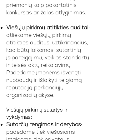
priemonių kaip pakartotinis
konkursas ar žalos atlyginimas.
Viešųjų pirkimų atitikties auditai:
atliekame viešųjų pirkimų
atitikties auditus, užtikrinančius,
kad būtų laikomasi sutartinių
įsipareigojimų, veiklos standartų
ir teisės aktų reikalavimų.
Padedame įmonėms išvengti
nuobaudų ir išlaikyti teigiamą
reputaciją perkančiųjų
organizacijų akyse.
Viešųjų pirkimų sutartys ir
vykdymas:
Sutarčių rengimas ir derybos:
padedame tiek viešosioms
įstaigoms, tiek privataus