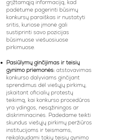
grįžtamąją informaciją, kad
padėtume pagerinti būsimų
konkursų paraiškas ir nustatyti
sritis, kuriose įmonė gali
sustiprinti savo pozicijas
būsimuose viešuosiuose
pirkimuose.
Pasiūlymų ginčijimas ir teisių
gynimo priemonės:
atstovavimas
konkurso dalyviams ginčijant
sprendimus dėl viešųjų pirkimų,
įskaitant oficialių protestų
teikimą, kai konkurso procedūros
yra ydingos, nesąžiningos ar
diskriminacinės. Padedame teikti
skundus viešųjų pirkimų peržiūros
institucijoms ir teismams,
reikalaudami tokių teisių gynimo