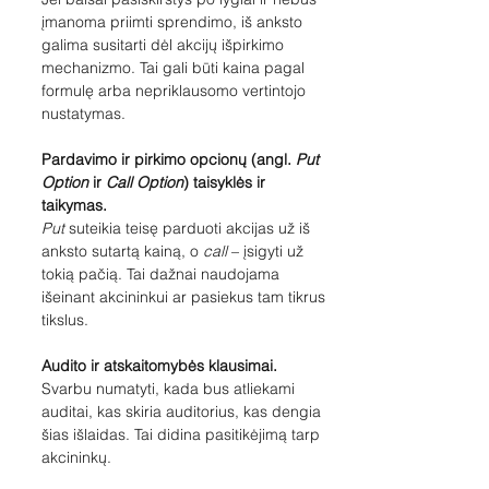
įmanoma priimti sprendimo, iš anksto 
galima susitarti dėl akcijų išpirkimo 
mechanizmo. Tai gali būti kaina pagal 
formulę arba nepriklausomo vertintojo 
nustatymas.
Pardavimo ir pirkimo opcionų (angl. 
Put 
Option
 ir 
Call Option
) taisyklės ir 
taikymas.
Put
 suteikia teisę parduoti akcijas už iš 
anksto sutartą kainą, o 
call
 – įsigyti už 
tokią pačią. Tai dažnai naudojama 
išeinant akcininkui ar pasiekus tam tikrus 
tikslus.
Audito ir atskaitomybės klausimai. 
Svarbu numatyti, kada bus atliekami 
auditai, kas skiria auditorius, kas dengia 
šias išlaidas. Tai didina pasitikėjimą tarp 
akcininkų.