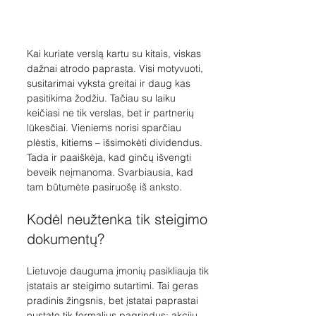
Kai kuriate verslą kartu su kitais, viskas 
dažnai atrodo paprasta. Visi motyvuoti, 
susitarimai vyksta greitai ir daug kas 
pasitikima žodžiu. Tačiau su laiku 
keičiasi ne tik verslas, bet ir partnerių 
lūkesčiai. Vieniems norisi sparčiau 
plėstis, kitiems – išsimokėti dividendus. 
Tada ir paaiškėja, kad ginčų išvengti 
beveik neįmanoma. Svarbiausia, kad 
tam būtumėte pasiruošę iš anksto.
Kodėl neužtenka tik steigimo 
dokumentų?
Lietuvoje dauguma įmonių pasikliauja tik 
įstatais ar steigimo sutartimi. Tai geras 
pradinis žingsnis, bet įstatai paprastai 
nustato tik formalius pagrindus: akcijų 