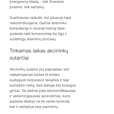
brangesnių klaidų – tiek finansine 
prasme, tiek santykių.
Svarbiausia nelaukti, kol situacija taps 
nekontroliuojama. Dažnai teisininko 
konsultacija ir neutrali trečioji šalis 
padeda rasti kompromisą be ilgų ir 
sudėtingų teisminių procesų.
Tinkamas laikas akcininkų 
sutarčiai
Akcininkų sutartis yra paprastas, bet 
neįkainojamas būdas iš anksto 
sustyguoti tarpusavio taisykles ir taip 
sumažinti riziką, kad ateityje kils brangūs 
ginčai. Tai dažnai pats ekonomiškiausias 
ir veiksmingiausias sprendimas, kuris 
padeda išlaikyti ne tik verslo kontrolę, 
bet ir santykius tarp partnerių.