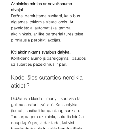
Akcininko mirties ar neveiksnumo 
atvejai
. 
Dažnai pamirštama susitarti, kaip bus 
elgiamasi tokiomis situacijomis. Ar 
paveldėtojai automatiškai tampa 
akcininkais, ar likę partneriai turės teisę 
pirmiausia perpirkti akcijas.
Kiti akcininkams svarbūs dalykai. 
Konfidencialumo įsipareigojimai,
baudos 
už sutarties pažeidimus ir pan.
Kodėl šios sutarties nereikia 
atidėti?
Didžiausia klaida – manyti, kad visa tai 
galima susitarti „vėliau“. Kai santykiai 
įtempti, susitarti tampa daug sunkiau. 
Tuo tarpu gera akcininkų sutartis leidžia 
daug ką išspręsti dar tada, kai visi 
bendradarbiauja ir siekia bendro tikslo.