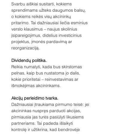
Svarbu aiškiai susitarti, kokiems 
sprendimams užteks daugumos balsų, 
o kokiems reikės visų akcininkų 
pritarimo. Tai dažniausiai liečia esminius 
verslo klausimus – naujus skolinius 
įsipareigojimus, didelius investicinius 
projektus, įmonės pardavimą ar 
reorganizaciją.
Dividendų politika. 
Reikia numatyti, kada bus skirstomas 
pelnas, kaip bus nustatoma jo dalis, 
kokie prioritetai – reinvestavimas ar 
išmokėjimas akcininkams.
Akcijų perleidimo tvarka. 
Dažniausiai įtraukiama pirmumo teisė: jei 
akcininkas nuspręs parduoti akcijas, 
pirmiausia jas turės pasiūlyti likusiems 
partneriams. Tai padeda išlaikyti 
kontrolę ir užtikrina, kad bendrovėje 