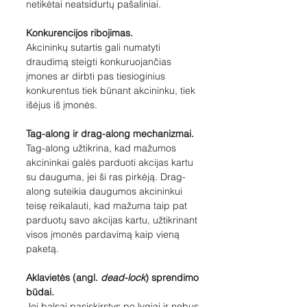
netikėtai neatsidurtų pašaliniai.
Konkurencijos ribojimas. 
Akcininkų sutartis gali numatyti 
draudimą steigti konkuruojančias 
įmones ar dirbti pas tiesioginius 
konkurentus tiek būnant akcininku, tiek 
išėjus iš įmonės.
Tag-along ir drag-along mechanizmai. 
Tag-along užtikrina, kad mažumos 
akcininkai galės parduoti akcijas kartu 
su dauguma, jei ši ras pirkėją. Drag-
along suteikia daugumos akcininkui 
teisę reikalauti, kad mažuma taip pat 
parduotų savo akcijas kartu, užtikrinant 
visos įmonės pardavimą kaip vieną 
paketą.
Aklavietės (angl. 
dead-lock
) sprendimo 
būdai. 
Jei balsai pasiskirstys po lygiai ir nebus 