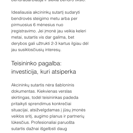
Idealiausia akcininkų sutartį sudaryti 
bendrovės steigimo metu arba per 
pirmuosius 6 mėnesius nuo 
įregistravimo. Jei įmonė jau veikia keleri 
metai, sutartis vis dar galima, bet 
derybos gali užtrukti 2-3 kartus ilgiau dėl 
jau susiklosčiusių interesų.
Teisininko pagalba: 
investicija, kuri atsiperka
Akcininkų sutartis nėra šabloninis 
dokumentas. Kiekvienas verslas 
skirtingas, todėl teisininkas padeda 
pritaikyti sprendimus konkrečiai 
situacijai, atsižvelgdamas į jūsų įmonės 
veiklos sritį, augimo planus ir partnerių 
lūkesčius. Profesionaliai paruošta 
sutartis dažnai išgelbsti daug 