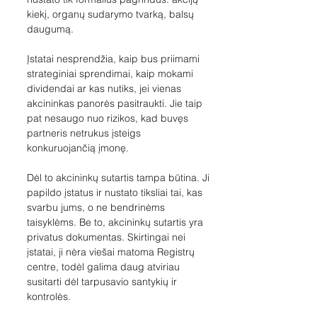
kiekį, organų sudarymo tvarką, balsų 
daugumą.
Įstatai nesprendžia, kaip bus priimami 
strateginiai sprendimai, kaip mokami 
dividendai ar kas nutiks, jei vienas 
akcininkas panorės pasitraukti. Jie taip 
pat nesaugo nuo rizikos, kad buvęs 
partneris netrukus įsteigs 
konkuruojančią įmonę.
Dėl to akcininkų sutartis tampa būtina. Ji 
papildo įstatus ir nustato tiksliai tai, kas 
svarbu jums, o ne bendrinėms 
taisyklėms. Be to, akcininkų sutartis yra 
privatus dokumentas. Skirtingai nei 
įstatai, ji nėra viešai matoma Registrų 
centre, todėl galima daug atviriau 
susitarti dėl tarpusavio santykių ir 
kontrolės.