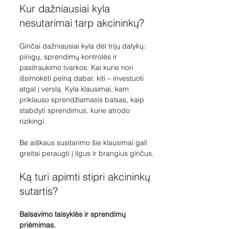
Kur dažniausiai kyla 
nesutarimai tarp akcininkų?
Ginčai dažniausiai kyla dėl trijų dalykų: 
pinigų, sprendimų kontrolės ir 
pasitraukimo tvarkos. Kai kurie nori 
išsimokėti pelną dabar, kiti – investuoti 
atgal į verslą. Kyla klausimai, kam 
priklauso sprendžiamasis balsas, kaip 
stabdyti sprendimus, kurie atrodo 
rizikingi.
Be aiškaus susitarimo šie klausimai gali 
greitai peraugti į ilgus ir brangius ginčus.
Ką turi apimti stipri akcininkų 
sutartis?
Balsavimo taisyklės ir sprendimų 
priėmimas. 