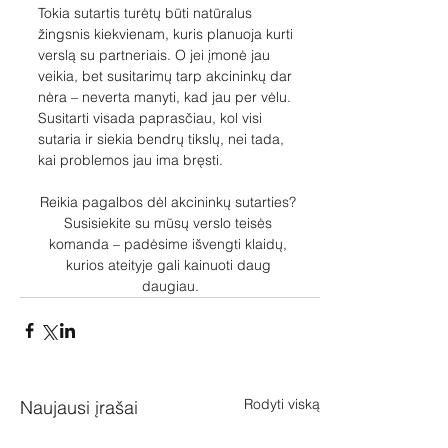
Tokia sutartis turėtų būti natūralus 
žingsnis kiekvienam, kuris planuoja kurti 
verslą su partneriais. O jei įmonė jau 
veikia, bet susitarimų tarp akcininkų dar 
nėra – neverta manyti, kad jau per vėlu. 
Susitarti visada paprasčiau, kol visi 
sutaria ir siekia bendrų tikslų, nei tada, 
kai problemos jau ima bręsti.
Reikia pagalbos dėl akcininkų sutarties? 
Susisiekite su mūsų verslo teisės 
komanda – padėsime išvengti klaidų, 
kurios ateityje gali kainuoti daug 
daugiau.
Rodyti viską
Naujausi įrašai